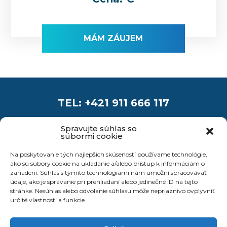
MÁM ZÁUJEM
TEL: +421 911 666 117
INFO@PROAIR.SK
Spravujte súhlas so
súbormi cookie
Na poskytovanie tých najlepších skúseností používame technológie,
ako sú súbory cookie na ukladanie a/alebo prístup k informáciám o
© 2026 PROAIR.SK
- POWERED BY
zariadení. Súhlas s týmito technológiami nám umožní spracovávať
WEBGRAFIX.SK
údaje, ako je správanie pri prehliadaní alebo jedinečné ID na tejto
stránke. Nesúhlas alebo odvolanie súhlasu môže nepriaznivo ovplyvniť
určité vlastnosti a funkcie.
ÚVOD