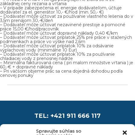
základnej ceny rezania a vŕtania
– V prípade zabezpečenia el. energie dodávateľom, účtuje
dodávateľ za el. generátor 10,- €/hod (min. 50,- €)
– Dodávateľ môže účtovať za používanie vlastného lešenia do v
3,5m prenájom 30,-€/deň
– Dodávateľ môže účtovať nezavinené prestoje a pomocné
práce 15,00 €/hod/pracovník
– Dodávateľ môže účtovať dopravné náklady 0,40 €/km
– Dodávateľ môže účtovať príplatok 25% pre práce v sťaž
ených
podmienkach a práce vo výške nad 2,6m
– Dodávateľ môže účtovať príplatok 10% za odsávanie
výplachovej vody (minimálne 10 Eur)
– Dodávateľ môže účtovať príplatok 10% za používanie
chladiacej vody z prenosnej nádrže
– Minimálna fakturovaná cena ( pri malom množstve vŕtania
) je
60,-€ + dopravné náklady
– Pri väčšom objeme prác sa cena dojedná dohodou podľa
cenovej ponuky
TEL: +421 911 666 117
INFO@PROAIR.SK
Spravujte súhlas so