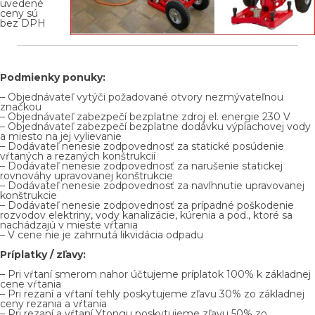
uvedené
ceny sú
bez DPH
Podmienky ponuky:
– Objednávateľ vytýči požadované otvory nezmývateľnou
značkou
– Objednávateľ zabezpečí bezplatne zdroj el. energie 230 V
– Objednávateľ zabezpečí bezplatne dodávku výplachovej vody
a miesto na jej vylievanie
– Dodávateľ nenesie zodpovednosť za statické posúdenie
vŕtaných a rezaných konštrukcií
– Dodávateľ nenesie zodpovednosť za narušenie statickej
ro
vnováhy upravov
anej konštrukcie
– Dodávateľ nenesie zodpovednosť za navlhnutie upravovanej
konštrukcie
– Dodávateľ nenesie zodpovednosť za prípadné poškodenie
rozvodov elektriny, vody kanalizácie, kúrenia a pod., ktoré sa
nachádzajú v mieste vŕtania
– V cene nie je zahrnutá likvidácia odpadu
Príplatky / zľavy:
– Pri vŕtaní smerom nahor účtujeme príplatok 100% k základnej
cene vŕtania
– Pri rezaní a vŕtaní tehly poskytujeme zľavu 30% zo zákla
dnej
ceny rezania a vŕtania
– Pri rezaní a vŕtaní Ytongu poskytujeme zľavu 50% zo