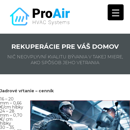
REKUPERÁCIE PRE VÁŠ DOMOV
NIČ NEOVPLYVNÍ KVALITU BÝVANIA V TAKEJ MIERE,
AKO SPÔSOB JEHO VETRANIA
Jadrové vŕtanie – cenník
16 – 20
mm – 0,66
€/cm hĺbky
24 – 28
mm – 0,70
€/ cm
hĺbky
30 – 35